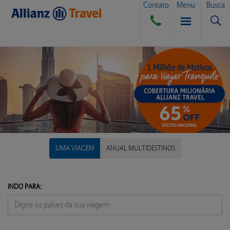
Contato
Menu
Busca
SEGURO VIAGEM
BLOG
SEGURO VIAGEM AÉREO
UMA VIAGEM
ANUAL MULTIDESTINOS
COMPRA DE CÂMBIO
SEGURO VIAGEM TERRESTRE
DÚVIDAS E DICAS
INDO PARA:
SEGURO VIAGEM MARÍTIMO
ATENDIMENTO
CANCELAMENTO POR DIVERSAS