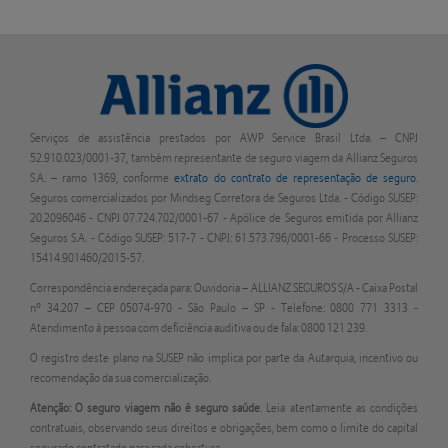
Serviços de assistência prestados por AWP Service Brasil Ltda. – CNPJ
52.910.023/0001-37, também representante de seguro viagem da Allianz Seguros
S.A. – ramo 1369, conforme
extrato do contrato de representação de seguro
.
Seguros comercializados por Mindseg Corretora de Seguros Ltda. - Código SUSEP:
20.2096046 - CNPJ 07.724.702/0001-67 - Apólice de Seguros emitida por Allianz
Seguros S.A. - Código SUSEP: 517-7 - CNPJ: 61.573.796/0001-66 - Processo SUSEP:
15414.901460/2015-57.
Correspondência endereçada para: Ouvidoria – ALLIANZ SEGUROS S/A - Caixa Postal
nº 34.207 – CEP 05074-970 - São Paulo – SP - Telefone: 0800 771 3313 -
Atendimento à pessoa com deficiência auditiva ou de fala: 0800 121 239.
O registro deste plano na SUSEP não implica por parte da Autarquia, incentivo ou
recomendação da sua comercialização.
Atenção: O seguro viagem não é seguro saúde
. Leia atentamente as condições
contratuais, observando seus direitos e obrigações, bem como o limite do capital