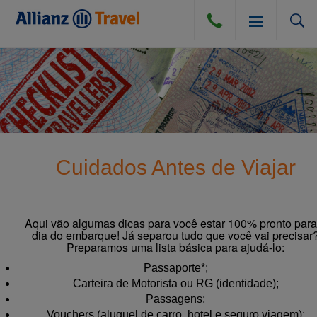
SEGURO VIAGEM
BLOG
SEGURO VIAGEM AÉREO
Cuidados Antes de Viajar
COMPRA DE CÂMBIO
SEGURO VIAGEM TERRESTRE
DÚVIDAS E DICAS
SEGURO VIAGEM MARÍTIMO
Aqui vão algumas dicas para você estar 100% pronto para
dia do embarque! Já separou tudo que você vai precisar
Preparamos uma lista básica para ajudá-lo:
CANCELAMENTO POR DIVERSAS CAUSAS
ATENDIMENTO
Passaporte*;
PERGUNTAS FREQUENTES
Carteira de Motorista ou RG (identidade);
Passagens;
INSTITUCIONAL
Vouchers (aluguel de carro, hotel e seguro viagem);
DICAS DE