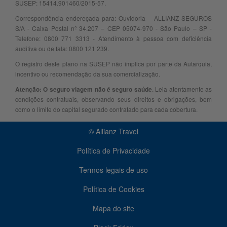
SUSEP: 15414.901460/2015-57.
Correspondência endereçada para: Ouvidoria – ALLIANZ SEGUROS
S/A - Caixa Postal nº 34.207 – CEP 05074-970 - São Paulo – SP -
Telefone: 0800 771 3313 - Atendimento à pessoa com deficiência
auditiva ou de fala: 0800 121 239.
O registro deste plano na SUSEP não implica por parte da Autarquia,
incentivo ou recomendação da sua comercialização.
. Leia atentamente as
Atenção: O seguro viagem não é seguro saúde
condições contratuais, observando seus direitos e obrigações, bem
como o limite do capital segurado contratado para cada cobertura.
© Allianz Travel
Política de Privacidade
Termos legais de uso
Política de Cookies
Mapa do site