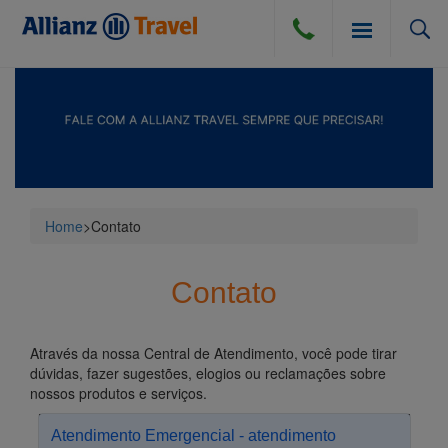
SEGURO VIAGEM
BLOG
SEGURO VIAGEM AÉREO
Home
>
Contato
COMPRA DE CÂMBIO
SEGURO VIAGEM TERRESTRE
Contato
DÚVIDAS E DICAS
SEGURO VIAGEM MARÍTIMO
Através da nossa Central de Atendimento, você pode tirar
CANCELAMENTO POR DIVERSAS CAUSAS
ATENDIMENTO
dúvidas, fazer sugestões, elogios ou reclamações sobre
nossos produtos e serviços.
PERGUNTAS FREQUENTES
INSTITUCIONAL
Atendimento Emergencial - atendimento
DICAS DE