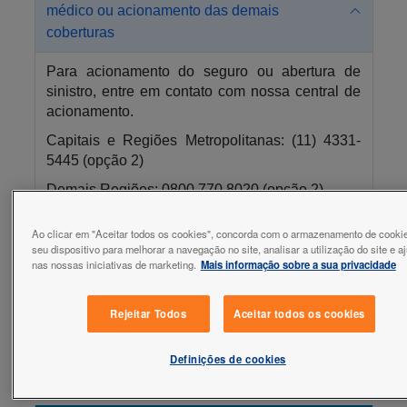
ATENDIMENTO
médico ou acionamento das demais
VIAGEM
coberturas
MINHA CONTA
SAÚDE E
Para acionamento do seguro ou abertura de
CUIDADOS
sinistro, entre em contato com nossa central de
acionamento.
Capitais e Regiões Metropolitanas: (11) 4331-
5445 (opção 2)
Demais Regiões: 0800 770 8020 (opção 2)
No Exterior: +55 (11) 4331-5445
Ao clicar em "Aceitar todos os cookies", concorda com o armazenamento de cooki
WhatsApp: +55 (11) 4331-5445
seu dispositivo para melhorar a navegação no site, analisar a utilização do site e a
nas nossas iniciativas de marketing.
Mais informação sobre a sua privacidade
Atendimento disponível 24 horas
Caso deseje solicitar reembolso,
clique aqui
Rejeitar Todos
Aceitar todos os cookies
Definições de cookies
Televendas - Compre pelo Telefone