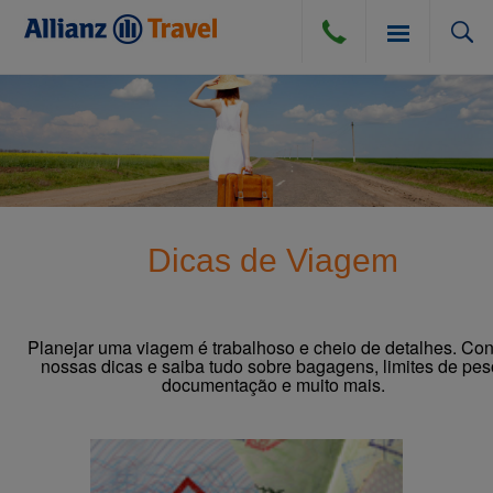
SEGURO VIAGEM
BLOG
SEGURO VIAGEM AÉREO
Dicas de Viagem
COMPRA DE CÂMBIO
SEGURO VIAGEM TERRESTRE
DÚVIDAS E DICAS
SEGURO VIAGEM MARÍTIMO
Planejar uma viagem é trabalhoso e cheio de detalhes. Con
nossas dicas e saiba tudo sobre bagagens, limites de pes
documentação e muito mais.
CANCELAMENTO POR DIVERSAS CAUSAS
ATENDIMENTO
PERGUNTAS FREQUENTES
INSTITUCIONAL
DICAS DE