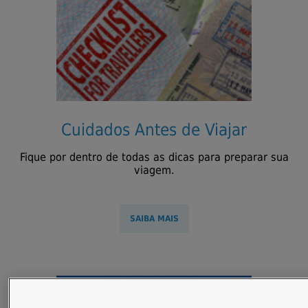
ATENDIMENTO
VIAGEM
MINHA CONTA
SAÚDE E
CUIDADOS
Cuidados Antes de Viajar
Fique por dentro de todas as dicas para preparar sua
viagem.
SAIBA MAIS