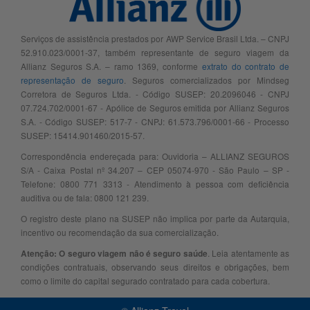
Serviços de assistência prestados por AWP Service Brasil Ltda. – CNPJ
52.910.023/0001-37, também representante de seguro viagem da
Allianz Seguros S.A. – ramo 1369, conforme
extrato do contrato de
representação de seguro
. Seguros comercializados por Mindseg
Corretora de Seguros Ltda. - Código SUSEP: 20.2096046 - CNPJ
07.724.702/0001-67 - Apólice de Seguros emitida por Allianz Seguros
S.A. - Código SUSEP: 517-7 - CNPJ: 61.573.796/0001-66 - Processo
SUSEP: 15414.901460/2015-57.
Correspondência endereçada para: Ouvidoria – ALLIANZ SEGUROS
S/A - Caixa Postal nº 34.207 – CEP 05074-970 - São Paulo – SP -
Telefone: 0800 771 3313 - Atendimento à pessoa com deficiência
auditiva ou de fala: 0800 121 239.
O registro deste plano na SUSEP não implica por parte da Autarquia,
incentivo ou recomendação da sua comercialização.
. Leia atentamente as
Atenção: O seguro viagem não é seguro saúde
condições contratuais, observando seus direitos e obrigações, bem
como o limite do capital segurado contratado para cada cobertura.