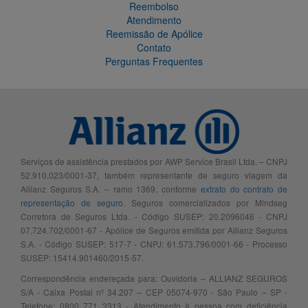
Reembolso
Atendimento
Reemissão de Apólice
Contato
Perguntas Frequentes
Serviços de assistência prestados por AWP Service Brasil Ltda. – CNPJ
52.910.023/0001-37, também representante de seguro viagem da
Allianz Seguros S.A. – ramo 1369, conforme
extrato do contrato de
representação de seguro
. Seguros comercializados por Mindseg
Corretora de Seguros Ltda. - Código SUSEP: 20.2096046 - CNPJ
07.724.702/0001-67 - Apólice de Seguros emitida por Allianz Seguros
S.A. - Código SUSEP: 517-7 - CNPJ: 61.573.796/0001-66 - Processo
SUSEP: 15414.901460/2015-57.
Correspondência endereçada para: Ouvidoria – ALLIANZ SEGUROS
S/A - Caixa Postal nº 34.207 – CEP 05074-970 - São Paulo – SP -
Telefone: 0800 771 3313 - Atendimento à pessoa com deficiência