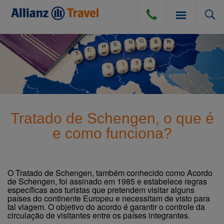
SEGURO VIAGEM
BLOG
SEGURO VIAGEM AÉREO
Tratado de Schengen, o que é
COMPRA DE CÂMBIO
e como funciona?
SEGURO VIAGEM TERRESTRE
DÚVIDAS E DICAS
SEGURO VIAGEM MARÍTIMO
O Tratado de Schengen, também conhecido como Acordo
de Schengen, foi assinado em 1985 e estabelece regras
CANCELAMENTO POR DIVERSAS CAUSAS
ATENDIMENTO
específicas aos turistas que pretendem visitar alguns
países do continente Europeu e necessitam de visto para
PERGUNTAS FREQUENTES
tal viagem. O objetivo do acordo é garantir o controle da
circulação de visitantes entre os países integrantes.
INSTITUCIONAL
DICAS DE