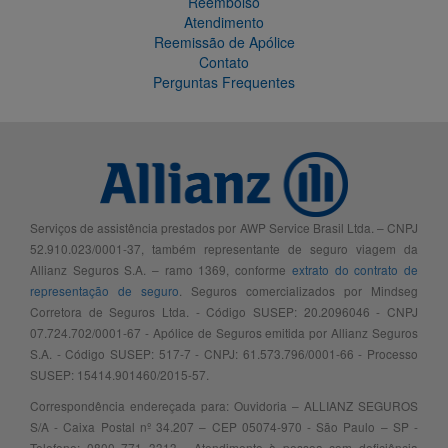
Reembolso
Atendimento
Reemissão de Apólice
Contato
Perguntas Frequentes
Serviços de assistência prestados por AWP Service Brasil Ltda. – CNPJ
52.910.023/0001-37, também representante de seguro viagem da
Allianz Seguros S.A. – ramo 1369, conforme
extrato do contrato de
representação de seguro
. Seguros comercializados por Mindseg
Corretora de Seguros Ltda. - Código SUSEP: 20.2096046 - CNPJ
07.724.702/0001-67 - Apólice de Seguros emitida por Allianz Seguros
S.A. - Código SUSEP: 517-7 - CNPJ: 61.573.796/0001-66 - Processo
SUSEP: 15414.901460/2015-57.
Correspondência endereçada para: Ouvidoria – ALLIANZ SEGUROS
S/A - Caixa Postal nº 34.207 – CEP 05074-970 - São Paulo – SP -
Telefone: 0800 771 3313 - Atendimento à pessoa com deficiência