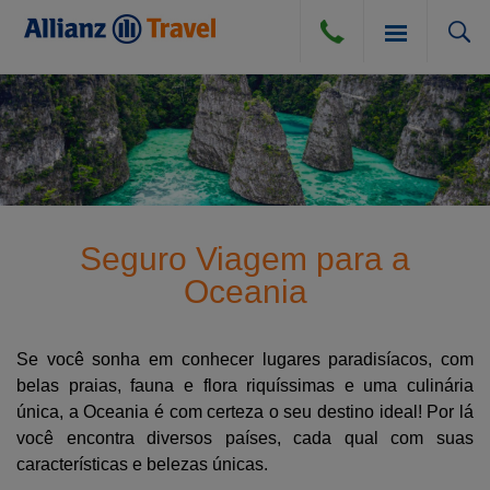
SEGURO VIAGEM
BLOG
SEGURO VIAGEM AÉREO
Seguro Viagem para a
COMPRA DE CÂMBIO
Oceania
SEGURO VIAGEM TERRESTRE
DÚVIDAS E DICAS
SEGURO VIAGEM MARÍTIMO
Se você sonha em conhecer lugares paradisíacos, com
belas praias, fauna e flora riquíssimas e uma culinária
CANCELAMENTO POR DIVERSAS CAUSAS
ATENDIMENTO
única, a Oceania é com certeza o seu destino ideal! Por lá
PERGUNTAS FREQUENTES
você encontra diversos países, cada qual com suas
características e belezas únicas.
INSTITUCIONAL
DICAS DE