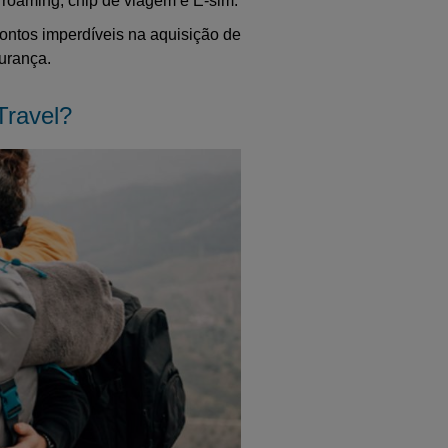
 roaming, chip de viagem e E-sim.
contos imperdíveis na aquisição de
gurança.
Travel?