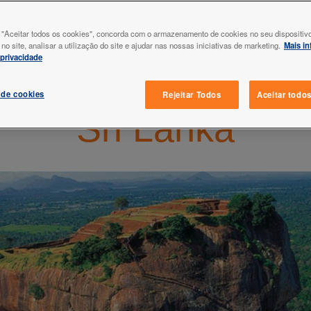
a
 "Aceitar todos os cookies", concorda com o armazenamento de cookies no seu dispositiv
o site, analisar a utilização do site e ajudar nas nossas iniciativas de marketing.
Mais i
 privacidade
Seguro Viagem
 de cookies
Rejeitar Todos
Aceitar todo
Sri Lanka