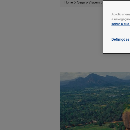
>
>
>
Sri Lank
Home
Seguro Viagem
Ásia
Ao clicar em
a navegação n
sobre a sua
Definições