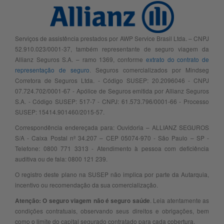
Serviços de assistência prestados por AWP Service Brasil Ltda. – CNPJ
52.910.023/0001-37, também representante de seguro viagem da
Allianz Seguros S.A. – ramo 1369, conforme
extrato do contrato de
representação de seguro
. Seguros comercializados por Mindseg
Corretora de Seguros Ltda. - Código SUSEP: 20.2096046 - CNPJ
07.724.702/0001-67 - Apólice de Seguros emitida por Allianz Seguros
S.A. - Código SUSEP: 517-7 - CNPJ: 61.573.796/0001-66 - Processo
SUSEP: 15414.901460/2015-57.
Correspondência endereçada para: Ouvidoria – ALLIANZ SEGUROS
S/A - Caixa Postal nº 34.207 – CEP 05074-970 - São Paulo – SP -
Telefone: 0800 771 3313 - Atendimento à pessoa com deficiência
auditiva ou de fala: 0800 121 239.
O registro deste plano na SUSEP não implica por parte da Autarquia,
incentivo ou recomendação da sua comercialização.
. Leia atentamente as
Atenção: O seguro viagem não é seguro saúde
condições contratuais, observando seus direitos e obrigações, bem
como o limite do capital segurado contratado para cada cobertura.