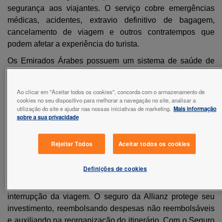
segurança aos viajantes. O serviço cobre emergências
médicas, acidentes, extravio definitivo de bagagem,
cancelamento de viagem e outros contratempos que
podem afetar a experiência do turista.
Os Emirados Árabes possuem um sistema de saúde de
alta qualidade, mas os custos médicos para turistas podem
ser extremamente elevados. Com o Seguro Viagem da
Ao clicar em "Aceitar todos os cookies", concorda com o armazenamento de
Allianz, você terá cobertura para despesas médicas e
cookies no seu dispositivo para melhorar a navegação no site, analisar a
hospitalares, garantindo acesso ao atendimento
utilização do site e ajudar nas nossas iniciativas de marketing.
Mais informação
sobre a sua privacidade
necessário sem preocupações financeiras. Além disso, a
Allianz oferece assistência 24 horas por dia, 7 dias por
Rejeitar Todos
Aceitar todos os cookies
semana, o que é fundamental para atendimento em casos
de emergências médicas.
Definições de cookies
Circunstâncias imprevistas, como doenças ou
emergências familiares, podem forçar o cancelamento ou
interrupção da viagem. O seguro da Allianz protege seu
investimento, reembolsando despesas não reembolsáveis
e auxiliando na reorganização do itinerário. Com o Seguro