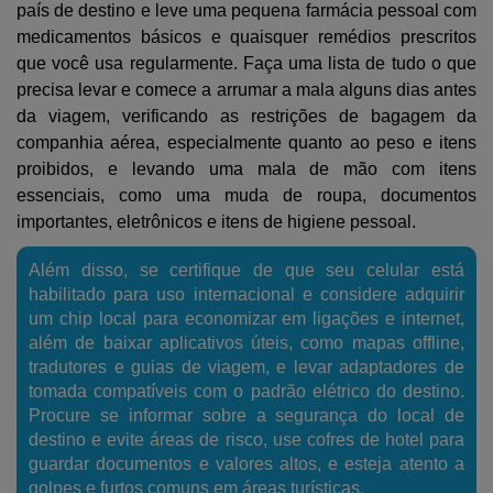
país de destino e leve uma pequena farmácia pessoal com
medicamentos básicos e quaisquer remédios prescritos
que você usa regularmente. Faça uma lista de tudo o que
precisa levar e comece a arrumar a mala alguns dias antes
da viagem, verificando as restrições de bagagem da
companhia aérea, especialmente quanto ao peso e itens
proibidos, e levando uma mala de mão com itens
essenciais, como uma muda de roupa, documentos
importantes, eletrônicos e itens de higiene pessoal.
Além disso, se certifique de que seu celular está
habilitado para uso internacional e considere adquirir
um chip local para economizar em ligações e internet,
além de baixar aplicativos úteis, como mapas offline,
tradutores e guias de viagem, e levar adaptadores de
tomada compatíveis com o padrão elétrico do destino.
Procure se informar sobre a segurança do local de
destino e evite áreas de risco, use cofres de hotel para
guardar documentos e valores altos, e esteja atento a
golpes e furtos comuns em áreas turísticas.