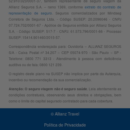
52.910.023/0001-37, também representante de seguro viagem da
Allianz Seguros S.A. – ramo 1369, conforme
extrato do contrato de
representação de seguro
. Seguros comercializados por Mindseg
Corretora de Seguros Ltda. - Código SUSEP: 20.2096046 - CNPJ
07.724.702/0001-67 - Apólice de Seguros emitida por Allianz Seguros
S.A. - Código SUSEP: 517-7 - CNPJ: 61.573.796/0001-66 - Processo
SUSEP: 15414.901460/2015-57.
Correspondência endereçada para: Ouvidoria – ALLIANZ SEGUROS
S/A - Caixa Postal nº 34.207 – CEP 05074-970 - São Paulo – SP -
Telefone: 0800 771 3313 - Atendimento à pessoa com deficiência
auditiva ou de fala: 0800 121 239.
O registro deste plano na SUSEP não implica por parte da Autarquia,
incentivo ou recomendação da sua comercialização.
. Leia atentamente as
Atenção: O seguro viagem não é seguro saúde
condições contratuais, observando seus direitos e obrigações, bem
como o limite do capital segurado contratado para cada cobertura.
© Allianz Travel
Política de Privacidade