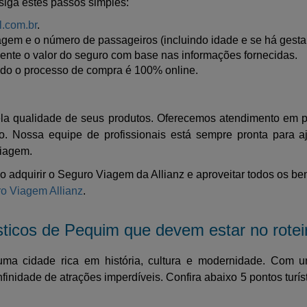
siga estes passos simples:
l.com.br
.
viagem e o número de passageiros (incluindo idade e se há gesta
ente o valor do seguro com base nas informações fornecidas.
do o processo de compra é 100% online.
ela qualidade de seus produtos. Oferecemos atendimento em p
. Nossa equipe de profissionais está sempre pronta para a
viagem.
 adquirir o Seguro Viagem da Allianz e aproveitar todos os ben
ro Viagem Allianz
.
sticos de Pequim que devem estar no rotei
uma cidade rica em história, cultura e modernidade. Com u
inidade de atrações imperdíveis. Confira abaixo 5 pontos turí