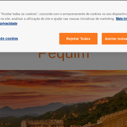
equim
 "Aceitar todos os cookies", concorda com o armazenamento de cookies no seu dispositiv
o site, analisar a utilização do site e ajudar nas nossas iniciativas de marketing.
Mais i
 privacidade
Seguro Viagem
 de cookies
Rejeitar Todos
Aceitar todo
Pequim