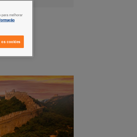
o para melhorar
nformação
s os cookies