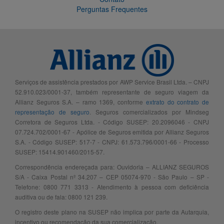
Perguntas Frequentes
Serviços de assistência prestados por AWP Service Brasil Ltda. – CNPJ
52.910.023/0001-37, também representante de seguro viagem da
Allianz Seguros S.A. – ramo 1369, conforme
extrato do contrato de
representação de seguro
. Seguros comercializados por Mindseg
Corretora de Seguros Ltda. - Código SUSEP: 20.2096046 - CNPJ
07.724.702/0001-67 - Apólice de Seguros emitida por Allianz Seguros
S.A. - Código SUSEP: 517-7 - CNPJ: 61.573.796/0001-66 - Processo
SUSEP: 15414.901460/2015-57.
Correspondência endereçada para: Ouvidoria – ALLIANZ SEGUROS
S/A - Caixa Postal nº 34.207 – CEP 05074-970 - São Paulo – SP -
Telefone: 0800 771 3313 - Atendimento à pessoa com deficiência
auditiva ou de fala: 0800 121 239.
O registro deste plano na SUSEP não implica por parte da Autarquia,
incentivo ou recomendação da sua comercialização.