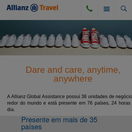
SEGURO VIAGEM
BLOG
SEGURO VIAGEM AÉREO
Dare and care, anytime,
COMPRA DE CÂMBIO
anywhere
SEGURO VIAGEM TERRESTRE
DÚVIDAS E DICAS
SEGURO VIAGEM MARÍTIMO
A Allianz Global Assistance possui 36 unidades de negóci
redor do mundo e está presente em 76 países, 24 horas
CANCELAMENTO POR DIVERSAS CAUSAS
ATENDIMENTO
dia.
Presente em mais de 35
PERGUNTAS FREQUENTES
países
INSTITUCIONAL
DICAS DE