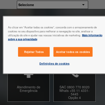
ATENDIMENTO
VIAGEM
Selecione
MINHA CONTA
SAÚDE E
CUIDADOS
ATENDIMENTO
ALLIANZ
Ao clicar em "Aceitar todos os cookies", concorda com o armazenamento de
cookies no seu dispositivo para melhorar a navegação no site, analisar a
TRAVEL
utilização do site e ajudar nas nossas iniciativas de marketing.
Mais informação
sobre a sua privacidade
Garanta uma viagem mais tranquila em companhia da
Allianz Travel. Você contará com uma equipe especializada,
Rejeitar Todos
Aceitar todos os cookies
pronta para te ajudar a qualquer hora e em qualquer lugar
do mundo.
Definições de cookies
Atendimento de
SAC 0800 770 8020
Emergência
Whats +55 11 4331-
5445
Opção 4