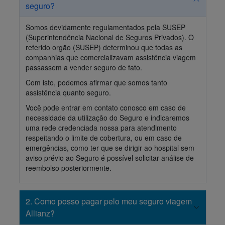
seguro?
ATENDIMENTO
VIAGEM
MINHA CONTA
Somos devidamente regulamentados pela SUSEP
SAÚDE E
(Superintendência Nacional de Seguros Privados). O
CUIDADOS
referido orgão (SUSEP) determinou que todas as
companhias que comercializavam assistência viagem
passassem a vender seguro de fato.
Com isto, podemos afirmar que somos tanto
assistência quanto seguro.
Você pode entrar em contato conosco em caso de
necessidade da utilização do Seguro e indicaremos
uma rede credenciada nossa para atendimento
respeitando o limite de cobertura, ou em caso de
emergências, como ter que se dirigir ao hospital sem
aviso prévio ao Seguro é possível solicitar análise de
reembolso posteriormente.
2. Como posso pagar pelo meu seguro viagem
Allianz?