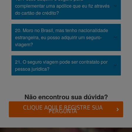
complementar uma apólice que eu fiz através
do cartão de crédito?
20. Moro no Brasil, mas tenho nacionalidade
estrangeira, eu posso adquirir um seguro-
viagem?
21. O seguro viagem pode ser contratato por
pessoa jurídica?
Não encontrou sua dúvida?
CLIQUE AQUI E REGISTRE SUA
PERGUNTA