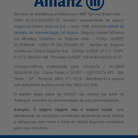
Serviços de assistência prestados por AWP Service Brasil Ltda. –
CNPJ 52.910.023/0001-37, também representante de seguro
viagem da Allianz Seguros S.A. – ramo 1369, conforme
extrato do
contrato de representação de seguro
. Seguros comercializados
por Mindseg Corretora de Seguros Ltda. - Código SUSEP:
20.2096046 - CNPJ 07.724.702/0001-67 - Apólice de Seguros
emitida por Allianz Seguros S.A. - Código SUSEP: 517-7 - CNPJ:
61.573.796/0001-66 - Processo SUSEP: 15414.901460/2015-57.
Correspondência endereçada para: Ouvidoria – ALLIANZ
SEGUROS S/A - Caixa Postal nº 34.207 – CEP 05074-970 - São
Paulo – SP - Telefone: 0800 771 3313 - Atendimento à pessoa
com deficiência auditiva ou de fala: 0800 121 239.
O registro deste plano na SUSEP não implica por parte da
Autarquia, incentivo ou recomendação da sua comercialização.
. Leia
Atenção: O seguro viagem não é seguro saúde
atentamente as condições contratuais, observando seus direitos
e obrigações, bem como o limite do capital segurado contratado
para cada cobertura.