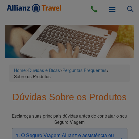
SEGURO VIAGEM
BLOG
SEGURO VIAGEM AÉREO
Home
>
Dúvidas e Dicas
>
Perguntas Frequentes
>
Sobre os Produtos
COMPRA DE CÂMBIO
SEGURO VIAGEM TERRESTRE
Dúvidas Sobre os Produtos
DÚVIDAS E DICAS
SEGURO VIAGEM MARÍTIMO
CANCELAMENTO POR DIVERSAS CAUSAS
ATENDIMENTO
Esclareça suas principais dúvidas antes de contratar o seu
Seguro Viagem
PERGUNTAS FREQUENTES
INSTITUCIONAL
1. O Seguro Viagem Allianz é assistência ou
DICAS DE