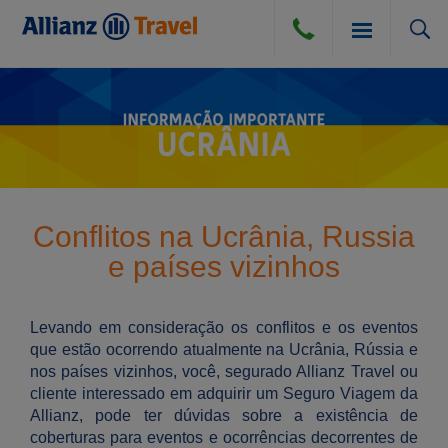
SEGURO VIAGEM
BLOG
SEGURO VIAGEM AÉREO
Conflitos na Ucrânia, Russia
COMPRA DE CÂMBIO
e países vizinhos
SEGURO VIAGEM TERRESTRE
DÚVIDAS E DICAS
SEGURO VIAGEM MARÍTIMO
Levando em consideração os conflitos e os eventos
que estão ocorrendo atualmente na Ucrânia, Rússia e
CANCELAMENTO POR DIVERSAS CAUSAS
ATENDIMENTO
nos países vizinhos, você, segurado Allianz Travel ou
cliente interessado em adquirir um Seguro Viagem da
PERGUNTAS FREQUENTES
Allianz, pode ter dúvidas sobre a existência de
INSTITUCIONAL
coberturas para eventos e ocorrências decorrentes de
DICAS DE