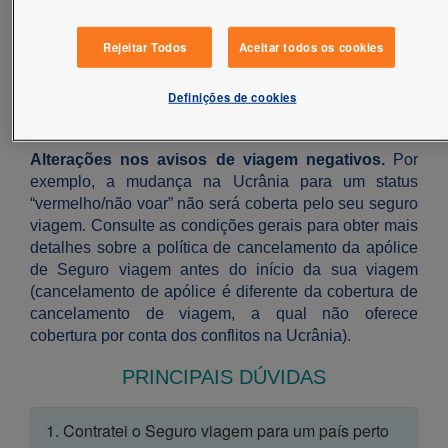
medo/receio de viajar em razão atual situação
vivenciada na Ucrânia.
Rejeitar Todos
Aceitar todos os cookies
Voos cancelados.
Por exemplo, se seu voo for
cancelado, seu reembolso deverá ser verificado junto
Definições de cookies
à Cia. aérea, operador turístico ou fornecedor de
viagens.
Alterações nos avisos de viagem negativos.
Por
exemplo, a mudança na Ucrânia para um status
“vermelho/não voar” não será coberta pelo seu seguro
viagem. Consulte as condições gerais para obter mais
detalhes sobre a política de cancelamento da apólice
de Seguro viagem antes do início da sua viagem
(cancelamento de apólice é diferente da cobertura de
cancelamento de viagem, a qual não oferece
cobertura por conta dos conflitos na Ucrânia).
PRINCIPAIS DÚVIDAS
1. Contratei o Seguro viagem para um país perto