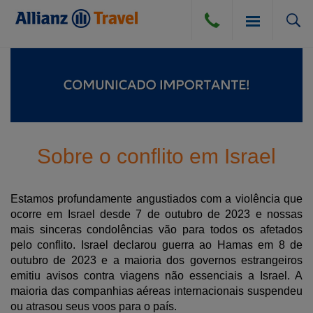
SEGURO VIAGEM
BLOG
SEGURO VIAGEM AÉREO
Sobre o conflito em Israel
COMPRA DE CÂMBIO
SEGURO VIAGEM TERRESTRE
Estamos profundamente angustiados com a violência que
ocorre em Israel desde 7 de outubro de 2023 e nossas
DÚVIDAS E DICAS
SEGURO VIAGEM MARÍTIMO
mais sinceras condolências vão para todos os afetados
pelo conflito. Israel declarou guerra ao Hamas em 8 de
CANCELAMENTO POR DIVERSAS CAUSAS
ATENDIMENTO
outubro de 2023 e a maioria dos governos estrangeiros
emitiu avisos contra viagens não essenciais a Israel. A
PERGUNTAS FREQUENTES
maioria das companhias aéreas internacionais suspendeu
INSTITUCIONAL
ou atrasou seus voos para o país.
DICAS DE