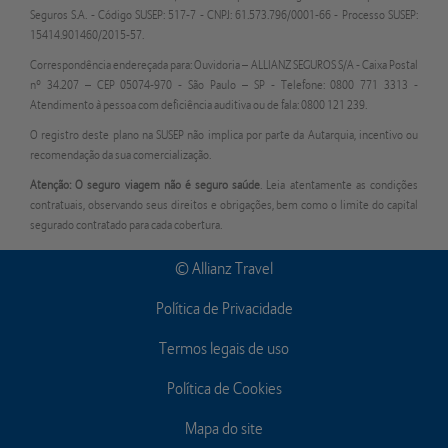
Seguros S.A. - Código SUSEP: 517-7 - CNPJ: 61.573.796/0001-66 - Processo SUSEP:
15414.901460/2015-57.
Correspondência endereçada para: Ouvidoria – ALLIANZ SEGUROS S/A - Caixa Postal
nº 34.207 – CEP 05074-970 - São Paulo – SP - Telefone: 0800 771 3313 -
Atendimento à pessoa com deficiência auditiva ou de fala: 0800 121 239.
O registro deste plano na SUSEP não implica por parte da Autarquia, incentivo ou
recomendação da sua comercialização.
Atenção: O seguro viagem não é seguro saúde
. Leia atentamente as condições
contratuais, observando seus direitos e obrigações, bem como o limite do capital
segurado contratado para cada cobertura.
© Allianz Travel
Política de Privacidade
Termos legais de uso
Política de Cookies
Mapa do site