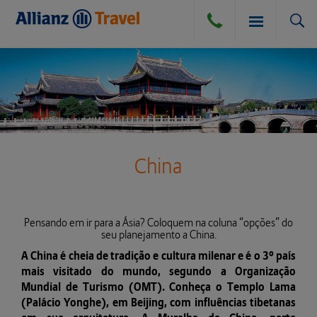
SEGURO VIAGEM
BLOG
SEGURO VIAGEM AÉREO
China
COMPRA DE CÂMBIO
SEGURO VIAGEM TERRESTRE
Pensando em ir para a Ásia? Coloquem na coluna “opções” do
seu planejamento a China.
SEGURO VIAGEM MARÍTIMO
DÚVIDAS E DICAS
A China é cheia de tradição e cultura milenar e é o 3º país
mais visitado do mundo, segundo a Organização
CANCELAMENTO POR DIVERSAS CAUSAS
Mundial de Turismo (OMT). Conheça o Templo Lama
ATENDIMENTO
(Palácio Yonghe), em Beijing, com influências tibetanas
PERGUNTAS FREQUENTES