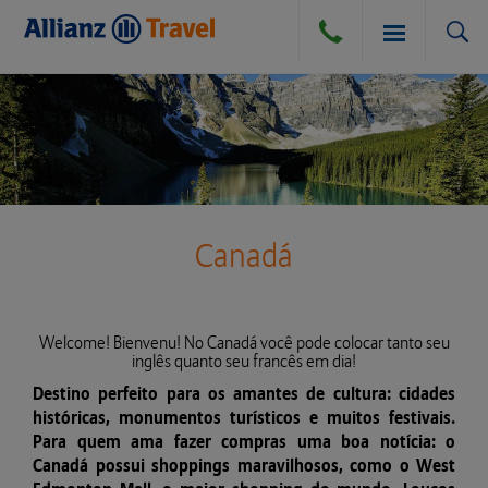
SEGURO VIAGEM
BLOG
SEGURO VIAGEM AÉREO
Canadá
COMPRA DE CÂMBIO
SEGURO VIAGEM TERRESTRE
Welcome! Bienvenu! No Canadá você pode colocar tanto seu
inglês quanto seu francês em dia!
SEGURO VIAGEM MARÍTIMO
DÚVIDAS E DICAS
Destino perfeito para os amantes de cultura: cidades
históricas, monumentos turísticos e muitos festivais.
CANCELAMENTO POR DIVERSAS CAUSAS
Para quem ama fazer compras uma boa notícia: o
ATENDIMENTO
Canadá possui shoppings maravilhosos, como o West
PERGUNTAS FREQUENTES