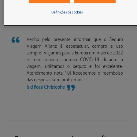
passeio. Pense em todos os sorvetes, gelatos e as
maravilhas gastronômicas que desfrutará.
Definições de cookies
Venho pelo presente informar que o Seguro
Viagem Allianz é espetacular, compro e uso
sempre! Viajamos para a Europa em maio de 2022
e meu marido contraiu COVID-19 durante a
viagem, utilizamos o seguro e foi excelente.
Atendimento nota 10! Recebemos o reembolso
das despesas sem problemas.
Isid Rossi Christophe