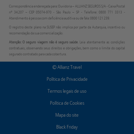
Correspondência endereçada para: Ouvidoria – ALLIANZ SEGUROS S/A - Caixa Postal
nº 34.207 – CEP 05074-970 - São Paulo – SP - Telefone: 0800 771 3313 -
Atendimento à pessoa com deficiência auditiva ou de fala: 0800 121 239.
O registro deste plano na SUSEP não implica por parte da Autarquia, incentivo ou
recomendação da sua comercialização.
Atenção: O seguro viagem não é seguro saúde
. Leia atentamente as condições
contratuais, observando seus direitos e obrigações, bem como o limite do capital
segurado contratado para cada cobertura.
© Allianz Travel
Política de Privacidade
Termos legais de uso
Política de Cookies
Mapa do site
Black Friday