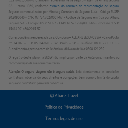
52.910.023/0001-37, também representante de seguro viagem da Allianz Seguros
S.A. – ramo 1369, conforme
extrato do contrato de representação de seguro
.
Seguros comercializados por Mindseg Corretora de Seguros Ltda. - Código SUSEP:
20.2096046 - CNPJ 07.724.702/0001-67 - Apólice de Seguros emitida por Allianz
Seguros S.A. - Código SUSEP: 517-7 - CNPJ: 61.573.796/0001-66 - Processo SUSEP:
15414.901460/2015-57.
Correspondência endereçada para: Ouvidoria – ALLIANZ SEGUROS S/A - Caixa Postal
nº 34.207 – CEP 05074-970 - São Paulo – SP - Telefone: 0800 771 3313 -
Atendimento à pessoa com deficiência auditiva ou de fala: 0800 121 239.
O registro deste plano na SUSEP não implica por parte da Autarquia, incentivo ou
recomendação da sua comercialização.
Atenção: O seguro viagem não é seguro saúde
. Leia atentamente as condições
contratuais, observando seus direitos e obrigações, bem como o limite do capital
segurado contratado para cada cobertura.
© Allianz Travel
Política de Privacidade
Termos legais de uso