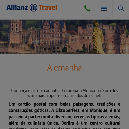
SEGURO VIAGEM
BLOG
SEGURO VIAGEM AÉREO
Alemanha
COMPRA DE CÂMBIO
SEGURO VIAGEM TERRESTRE
Conheça mais um cantinho da Europa: a Alemanha é um dos
locais mais limpos e organizados do planeta.
SEGURO VIAGEM MARÍTIMO
DÚVIDAS E DICAS
Um cartão postal com belas paisagens, tradições e
construções góticas. A Oktoberfest, em Monique, é um
CANCELAMENTO POR DIVERSAS CAUSAS
passeio à parte: muita diversão, cervejas típicas alemãs,
ATENDIMENTO
além da culinária única. Berlim é um centro cultural
PERGUNTAS FREQUENTES