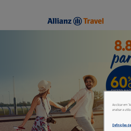
Ao clicar em "
analisar a utili
Definições de