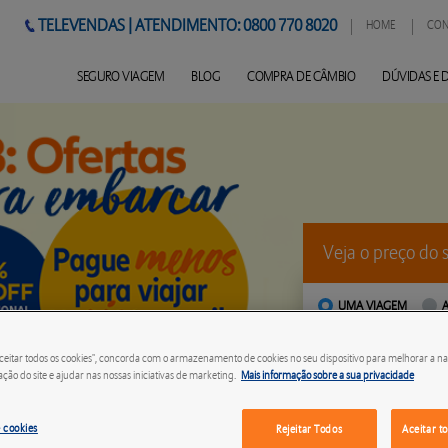
TELEVENDAS | ATENDIMENTO: 0800 770 8020
HOME
CON
SEGURO VIAGEM
BLOG
COMPRA DE CÂMBIO
DÚVIDAS E 
Veja o preço do 
UMA VIAGEM
PARA ONDE VAI?
Aceitar todos os cookies", concorda com o armazenamento de cookies no seu dispositivo para melhorar a na
zação do site e ajudar nas nossas iniciativas de marketing.
Mais informação sobre a sua privacidade
Para viagem Nacional digite 
 cookies
Rejeitar Todos
Aceitar t
QUANTOS PASSAGEI