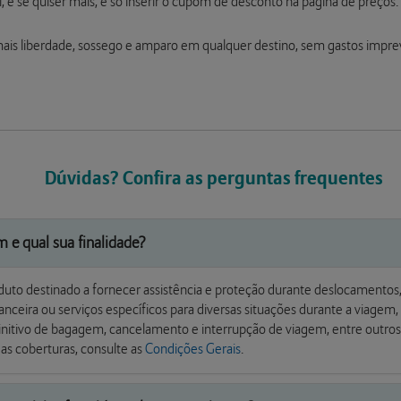
, e se quiser mais, é só inserir o cupom de desconto na página de preços.
ais liberdade, sossego e amparo em qualquer destino, sem gastos impre
Dúvidas? Confira as perguntas frequentes
 e qual sua finalidade?
o destinado a fornecer assistência e proteção durante deslocamentos, t
nceira ou serviços específicos para diversas situações durante a viagem
finitivo de bagagem, cancelamento e interrupção de viagem, entre outros
as coberturas, consulte as
Condições Gerais
.