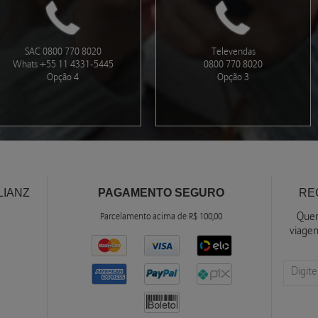
SAC 0800 770 8020
Televendas
Whats +55 11 4331-5445
0800 770 8020
Opção 4
Opção 3
LIANZ
PAGAMENTO SEGURO
RE
Quer
Parcelamento acima de R$ 100,00
viage