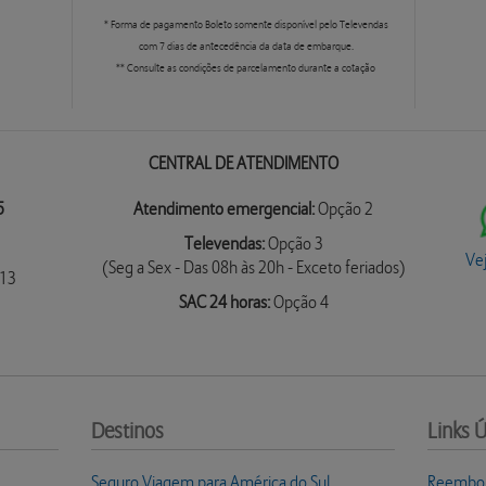
* Forma de pagamento Boleto somente disponível pelo Televendas
com 7 dias de antecedência da data de embarque.
** Consulte as condições de parcelamento durante a cotação
CENTRAL DE ATENDIMENTO
5
Atendimento emergencial:
Opção 2
Televendas:
Opção 3
Ve
(Seg a Sex - Das 08h às 20h - Exceto feriados)
313
SAC 24 horas:
Opção 4
Destinos
Links Ú
Seguro Viagem para América do Sul
Reembo