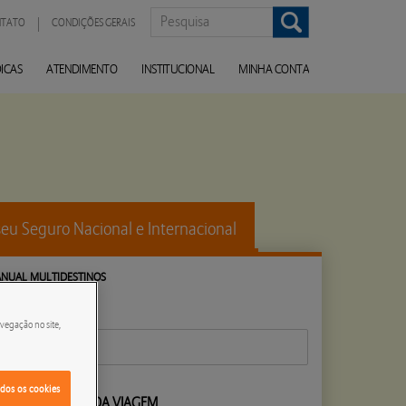
TATO
CONDIÇÕES GERAIS
DICAS
ATENDIMENTO
INSTITUCIONAL
MINHA CONTA
seu Seguro Nacional e Internacional
ANUAL MULTIDESTINOS
vegação no site,
Brasil
odos os cookies
ROS?
DATA DA VIAGEM