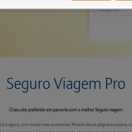
Seguro Viagem Pro
O seu site preferido em parceria com o melhor Seguro viagem
ácil, e agora, com muito mais economia! Através dessa página exclusiva, 