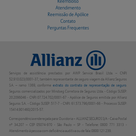
Reembolso
Atendimento
Reemissão de Apólice
Contato
Perguntas Frequentes
Serviços de assistência prestados por AWP Service Brasil Ltda. – CNPJ
52.910.023/0001-37, também representante de seguro viagem da Allianz Seguros
S.A. – ramo 1369, conforme
extrato do contrato de representação de seguro
.
Seguros comercializados por Mindseg Corretora de Seguros Ltda. - Código SUSEP:
20.2096046 - CNPJ 07.724.702/0001-67 - Apólice de Seguros emitida por Allianz
Seguros S.A. - Código SUSEP: 517-7 - CNPJ: 61.573.796/0001-66 - Processo SUSEP:
15414.901460/2015-57.
Correspondência endereçada para: Ouvidoria – ALLIANZ SEGUROS S/A - Caixa Postal
nº 34.207 – CEP 05074-970 - São Paulo – SP - Telefone: 0800 771 3313 -
Atendimento à pessoa com deficiência auditiva ou de fala: 0800 121 239.