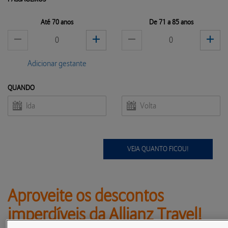
INSTITUCIONAL
Até 70 anos
De 71 a 85 anos
DICAS DE
ATENDIMENTO
VIAGEM
MINHA CONTA
Adicionar gestante
SAÚDE E
CUIDADOS
QUANDO
VEJA QUANTO FICOU!
Aproveite os descontos
imperdíveis da Allianz Travel!