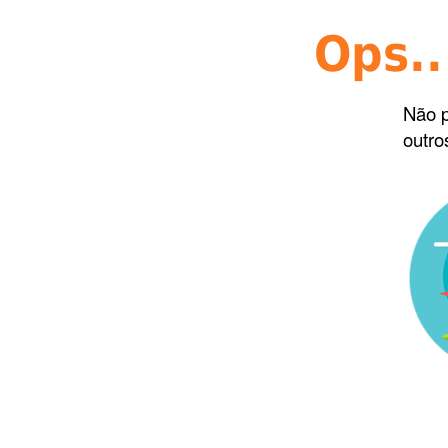
Ops..
Não p
outro