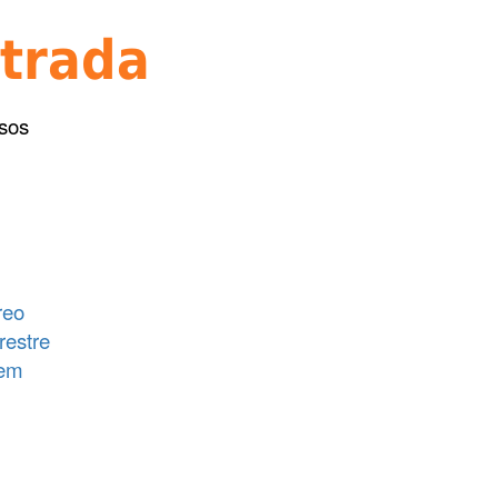
ntrada
ssos
reo
restre
gem